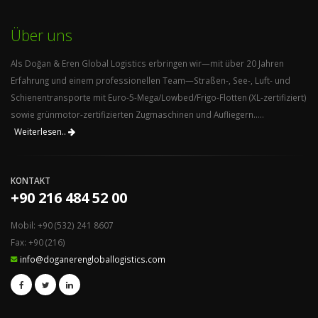
Über uns
Als Doğan & Eren Global Logistics erbringen wir—mit über 20 Jahren
Erfahrung und einem professionellen Team—Straßen-, See-, Luft- und
Schienentransporte mit Euro-5-Mega/Lowbed/Frigo-Flotten (XL-zertifiziert)
sowie grünmotor-zertifizierten Zugmaschinen und Aufliegern.....
Weiterlesen..
KONTAKT
+90 216 484 52 00
Mobil: +90 (532) 241 8607
Fax: +90 (216)
info@doganerengloballogistics.com