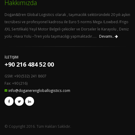
Hakkımızda
Doğan&Eren Global Logistics olarak , taşımacılık sektöründeki 20 yılı aşkın
tecrübesi ve profesyonel kadrosu ile Euro 5 norms Mega /Lowbed /Frigo
/(XL Sertifikalı) Yeşil Motor Belgeli çekiciler ve Dorseler le Karayolu , Deniz
yolu –Hava Yolu –Tren yolu taşımacılığı yapmaktadır.....
Devamı..
İLETIŞIM
+90 216 484 52 00
GSM: +90 (532) 241 8607
Fax: +90 (216)
info@doganerengloballogistics.com
© Copyright 2016. Tüm Hakları Saklıdır.