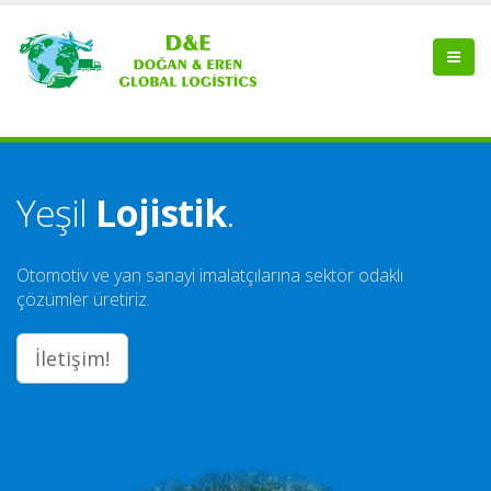
Yeşil
Lojistik
.
Otomotiv ve yan sanayi imalatçılarına sektör odaklı
çözümler üretiriz.
İletişim!